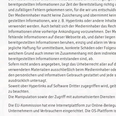
bereitgestellten Informationen zur Zeit der Bereitstellung richti
und zufälligen Fehlern gekommen sein, für die wir uns entschuldi
Der Medieninhaber macht keine Zusicherung und übernimmt keine
gestellten Informationen, wie z. B. Hyperlinks oder andere Inhalt
verwendet werden. Auch behält sich der Medieninhaber das Recht
Informationen ohne vorherige Ankündigung vorzunehmen. Der Medi
fehlende Informationen auf dieser Webseite ab, und daher liegen 
bereitgestellten Informationen beruhen, einzig und allein im Ve
jegliche Haftung für unmittelbare, konkrete Schäden oder Folgesc
welchem Grund auch immer im Zusammenhang mit dem indirekten 
bereitgestellten Informationen entstanden sind, ab.
Sofern nicht anders angegeben, liegt das Urheberrecht aller auf
verwendeten Materialien ausschließlich beim Medieninhaber oder 
den persönlichen und informativen Gebrauch gestattet und jede so
ausdrücklich untersagt.
Soweit über Hyperlinks auf Software Dritter zugegriffen wird, g
zu beachten.
Die Manipulation sowie der Zugriff mit automatisierten Diensten 
Die EU-Kommission hat eine Internetplattform zur Online-Beilegu
Unternehmern und Verbrauchern eingerichtet. Die OS-Plattform is