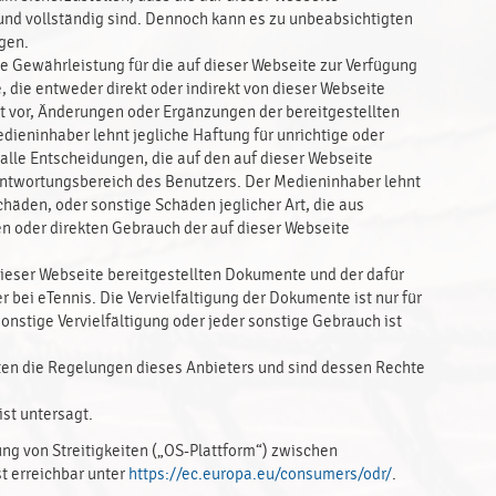
g und vollständig sind. Dennoch kann es zu unbeabsichtigten
gen.
 Gewährleistung für die auf dieser Webseite zur Verfügung
e, die entweder direkt oder indirekt von dieser Webseite
 vor, Änderungen oder Ergänzungen der bereitgestellten
eninhaber lehnt jegliche Haftung für unrichtige oder
alle Entscheidungen, die auf den auf dieser Webseite
rantwortungsbereich des Benutzers. Der Medieninhaber lehnt
häden, oder sonstige Schäden jeglicher Art, die aus
oder direkten Gebrauch der auf dieser Webseite
 dieser Webseite bereitgestellten Dokumente und der dafür
bei eTennis. Die Vervielfältigung der Dokumente ist nur für
nstige Vervielfältigung oder jeder sonstige Gebrauch ist
elten die Regelungen dieses Anbieters und sind dessen Rechte
ist untersagt.
ng von Streitigkeiten („OS-Plattform“) zwischen
t erreichbar unter
https://ec.europa.eu/consumers/odr/
.